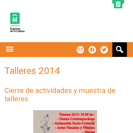
Jump to navigation
B
m
f
t
u
s
c
Talleres 2014
a
r
Cierre de actividades y muestra de
talleres