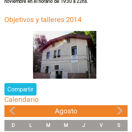
noviembre en el horario de 19:30 a 22hs.
Objetivos y talleres 2014
Compartir
Calendario
Agosto
«
»
D
L
M
M
J
V
S