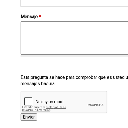
p
a
Mensaje
*
l
Esta pregunta se hace para comprobar que es usted u
mensajes basura.