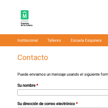
Institucional
Talleres
Escuela Esquinera
M
e
Contacto
n
ú
p
Puede enviarnos un mensaje usando el siguiente formu
r
i
Su nombre
*
n
c
Su dirección de correo electrónico
i
*