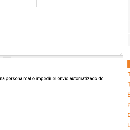
T
na persona real e impedir el envío automatizado de
T
E
P
C
L