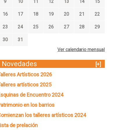
9
10
11
12
13
14
15
16
17
18
19
20
21
22
23
24
25
26
27
28
29
30
31
Ver calendario mensual
Novedades
[+]
alleres Artísticos 2026
alleres artísticos 2025
squinas de Encuentro 2024
atrimonio en los barrios
omienzan los talleres artísticos 2024
ista de prelación