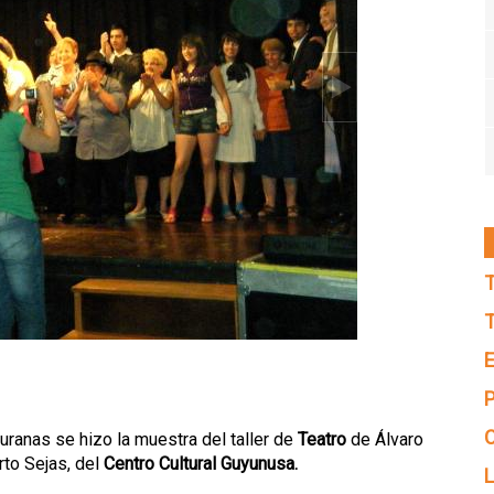
T
T
E
P
C
uranas se hizo la muestra del taller de
Teatro
de Álvaro
rto Sejas, del
Centro Cultural Guyunusa.
L