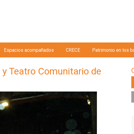
Jump to navigation
Espacios acompañados
CRECE
Patrimonio en los b
o y Teatro Comunitario de