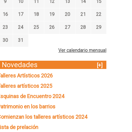
9
10
11
12
13
14
15
16
17
18
19
20
21
22
23
24
25
26
27
28
29
30
31
Ver calendario mensual
Novedades
[+]
alleres Artísticos 2026
alleres artísticos 2025
squinas de Encuentro 2024
atrimonio en los barrios
omienzan los talleres artísticos 2024
ista de prelación