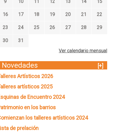
9
10
11
12
13
14
15
16
17
18
19
20
21
22
23
24
25
26
27
28
29
30
31
Ver calendario mensual
Novedades
[+]
alleres Artísticos 2026
alleres artísticos 2025
squinas de Encuentro 2024
atrimonio en los barrios
omienzan los talleres artísticos 2024
ista de prelación