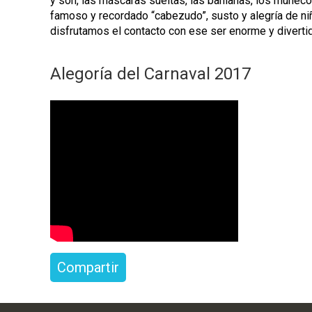
y son, las máscaras sueltas, las bahianas, los muñeco
famoso y recordado “cabezudo”, susto y alegría de niñ
disfrutamos el contacto con ese ser enorme y diverti
Alegoría del Carnaval 2017
A
L
E
G
O
R
Í
A
Compartir
2
0