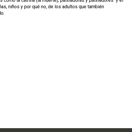
s como la catrina (la muerte), patinadoras y patinadores y el
as, niños y por qué no, de los adultos que también
do.