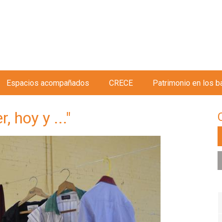
Jump to navigation
Espacios acompañados
CRECE
Patrimonio en los b
, hoy y ..."