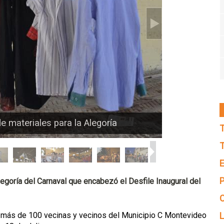
e materiales para la Alegoría
T
T
E
P
legoría del Carnaval que encabezó el Desfile Inaugural del
C
 .." más de 100 vecinas y vecinos del Municipio C Montevideo
L