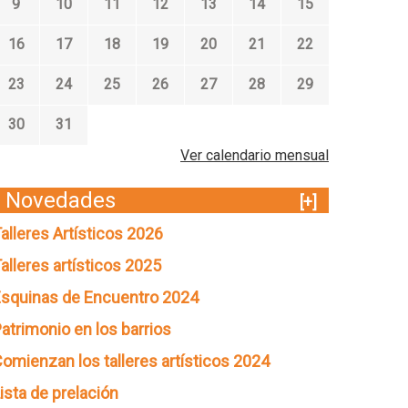
9
10
11
12
13
14
15
16
17
18
19
20
21
22
23
24
25
26
27
28
29
30
31
Ver calendario mensual
Novedades
[+]
alleres Artísticos 2026
alleres artísticos 2025
squinas de Encuentro 2024
atrimonio en los barrios
omienzan los talleres artísticos 2024
ista de prelación