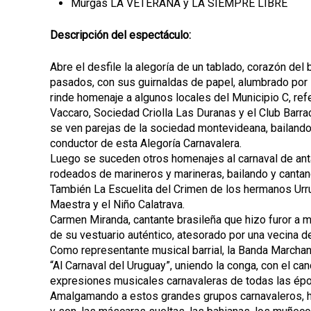
Murgas LA VETERANA y LA SIEMPRE LIBRE
Descripción del espectáculo:
Abre el desfile la alegoría de un tablado, corazón del
pasados, con sus guirnaldas de papel, alumbrado por l
rinde homenaje a algunos locales del Municipio C, ref
Vaccaro, Sociedad Criolla Las Duranas y el Club Barrac
se ven parejas de la sociedad montevideana, bailando
conductor de esta Alegoría Carnavalera.
Luego se suceden otros homenajes al carnaval de ant
rodeados de marineros y marineras, bailando y cantand
También La Escuelita del Crimen de los hermanos Urr
Maestra y el Niño Calatrava.
Carmen Miranda, cantante brasileña que hizo furor a 
de su vestuario auténtico, atesorado por una vecina de
Como representante musical barrial, la Banda Marchan
“Al Carnaval del Uruguay”, uniendo la conga, con el ca
expresiones musicales carnavaleras de todas las ép
Amalgamando a estos grandes grupos carnavaleros, ha