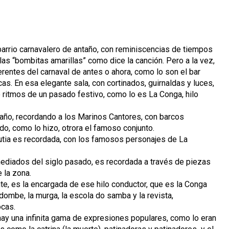
 barrio carnavalero de antaño, con reminiscencias de tiempos
as “bombitas amarillas” como dice la canción. Pero a la vez,
erentes del carnaval de antes o ahora, como lo son el bar
as. En esa elegante sala, con cortinados, guirnaldas y luces,
 ritmos de un pasado festivo, como lo es La Conga, hilo
año, recordando a los Marinos Cantores, con barcos
o, como lo hizo, otrora el famoso conjunto.
utia es recordada, con los famosos personajes de La
mediados del siglo pasado, es recordada a través de piezas
 la zona.
te, es la encargada de ese hilo conductor, que es la Conga
ndombe, la murga, la escola do samba y la revista,
ocas.
y una infinita gama de expresiones populares, como lo eran