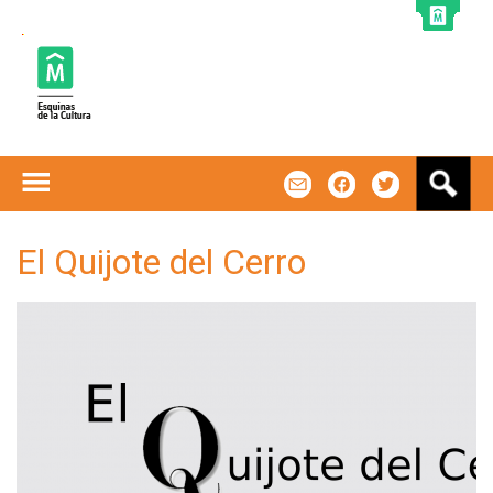
Jump to navigation
B
m
f
t
u
s
c
El Quijote del Cerro
a
r