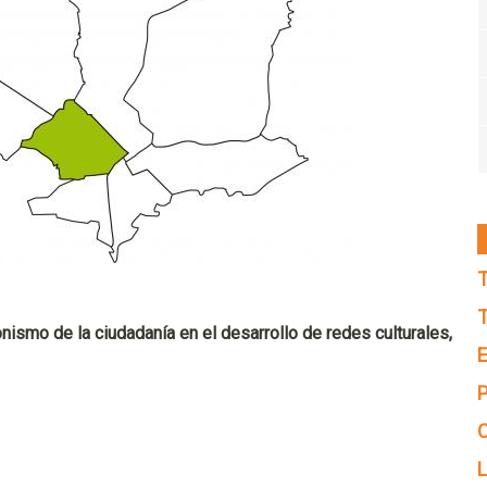
T
T
ismo de la ciudadanía en el desarrollo de redes culturales,
E
P
C
L