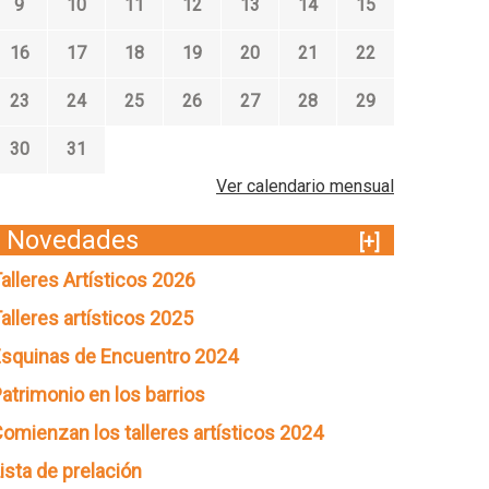
9
10
11
12
13
14
15
16
17
18
19
20
21
22
23
24
25
26
27
28
29
30
31
Ver calendario mensual
Novedades
[+]
alleres Artísticos 2026
alleres artísticos 2025
squinas de Encuentro 2024
atrimonio en los barrios
omienzan los talleres artísticos 2024
ista de prelación