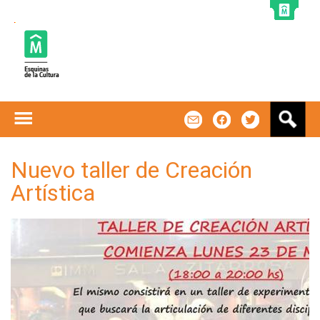
Jump to navigation
B
m
f
t
u
s
c
Nuevo taller de Creación
a
Artística
r