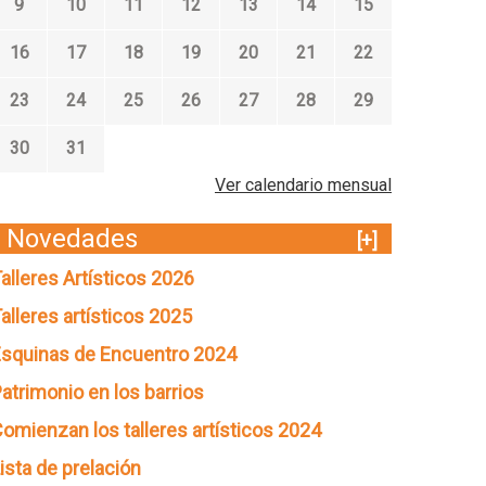
9
10
11
12
13
14
15
16
17
18
19
20
21
22
23
24
25
26
27
28
29
30
31
Ver calendario mensual
Novedades
[+]
alleres Artísticos 2026
alleres artísticos 2025
squinas de Encuentro 2024
atrimonio en los barrios
omienzan los talleres artísticos 2024
ista de prelación