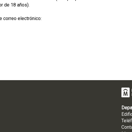
or de 18 años).
e correo electrónico:
Depa
Edifi
Telé
Cont