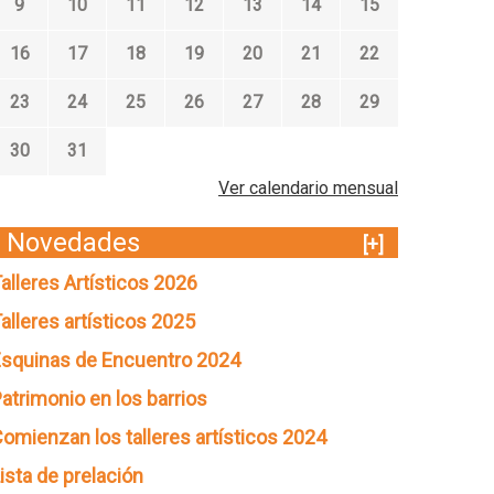
9
10
11
12
13
14
15
16
17
18
19
20
21
22
23
24
25
26
27
28
29
30
31
Ver calendario mensual
Novedades
[+]
alleres Artísticos 2026
alleres artísticos 2025
squinas de Encuentro 2024
atrimonio en los barrios
omienzan los talleres artísticos 2024
ista de prelación