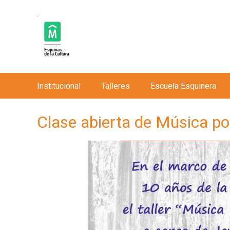
Institucional
Talleres
Escuela Esquinera
M
e
Clase abierta de Música po
n
ú
p
r
i
n
c
i