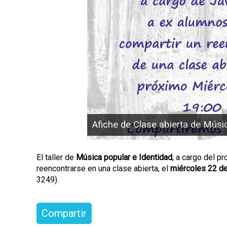
p
a
l
Afiche de Clase abierta de Músi
El taller de
Música popular e Identidad
, a cargo del p
reencontrarse en una clase abierta, el
miércoles 22 de
3249).
Compartir