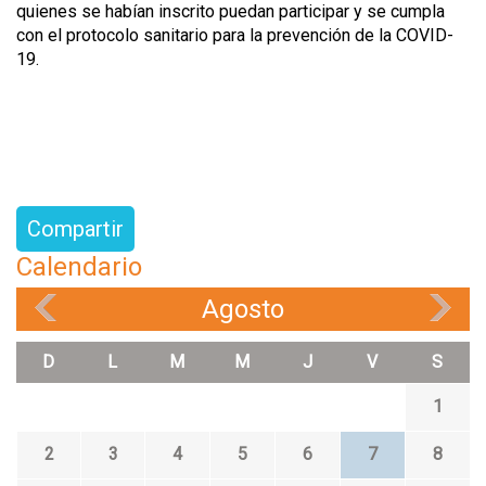
quienes se habían inscrito puedan participar y se cumpla
con el protocolo sanitario para la prevención de la COVID-
19.
Compartir
Calendario
Agosto
«
»
D
L
M
M
J
V
S
1
2
3
4
5
6
7
8