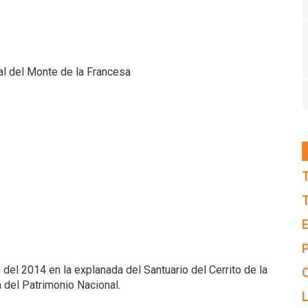
al del Monte de la Francesa
T
T
E
P
del 2014 en la explanada del Santuario del Cerrito de la
C
a del Patrimonio Nacional.
L