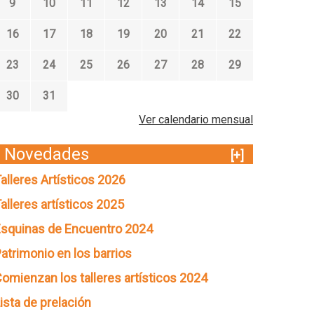
9
10
11
12
13
14
15
16
17
18
19
20
21
22
23
24
25
26
27
28
29
30
31
Ver calendario mensual
Novedades
[+]
alleres Artísticos 2026
alleres artísticos 2025
squinas de Encuentro 2024
atrimonio en los barrios
omienzan los talleres artísticos 2024
ista de prelación