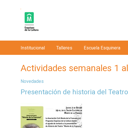
Institucional
Talleres
Escuela Esquinera
M
e
Actividades semanales 1 al
n
ú
Novedades
p
Presentación de historia del Teatr
r
i
n
c
i