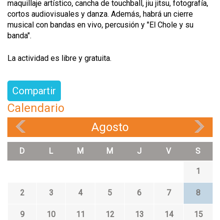
maquillaje artístico, cancha de touchball, jiu jitsu, fotografía,
cortos audiovisuales y danza. Además, habrá un cierre
musical con bandas en vivo, percusión y "El Chole y su
banda".
La actividad es libre y gratuita.
Compartir
Calendario
Agosto
«
»
D
L
M
M
J
V
S
1
2
3
4
5
6
7
8
9
10
11
12
13
14
15