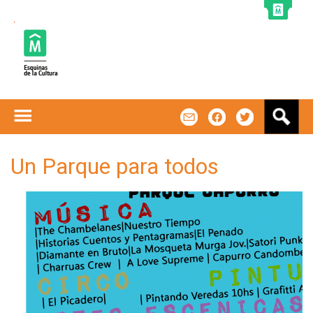
Jump to navigation
B
m
f
t
u
s
c
Un Parque para todos
a
r