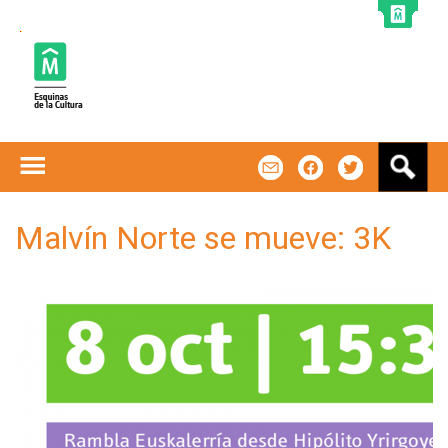
Jump to navigation
B
m
f
t
u
s
c
Malvín Norte se mueve: 3K
a
r