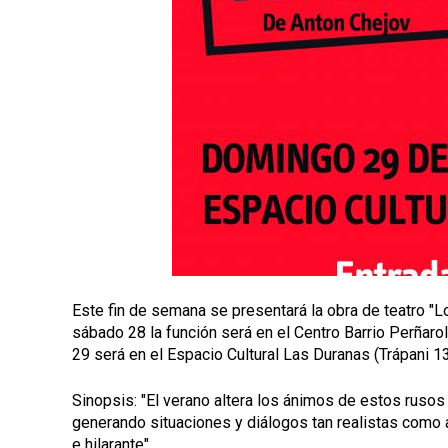
p
a
l
Este fin de semana se presentará la obra de teatro "L
sábado 28 la función será en el Centro Barrio Perñarol
29 será en el Espacio Cultural Las Duranas (Trápani 1
Sinopsis: "
El verano altera los ánimos de estos rusos d
generando situaciones y diálogos tan realistas como 
e hilarante".
La dirección está 