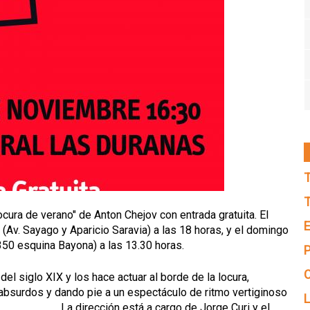
T
T
ocura de verano" de
Anton Chejov
con entrada gratuita. El
E
 (Av. Sayago y Aparicio Saravia) a las 18 horas, y el domingo
350 esquina Bayona) a las 13.30 horas.
P
C
el siglo XIX y los hace actuar al borde de la locura,
absurdos y dando pie a un espectáculo de ritmo vertiginoso
L
a cargo de Jorge Curi y el