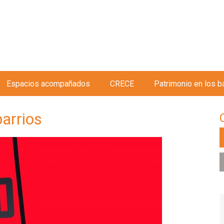
Jump to navigation
Espacios acompañados
CRECE
Patrimonio en los b
barrios