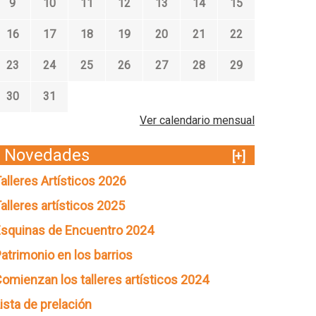
9
10
11
12
13
14
15
16
17
18
19
20
21
22
23
24
25
26
27
28
29
30
31
Ver calendario mensual
Novedades
[+]
alleres Artísticos 2026
alleres artísticos 2025
squinas de Encuentro 2024
atrimonio en los barrios
omienzan los talleres artísticos 2024
ista de prelación