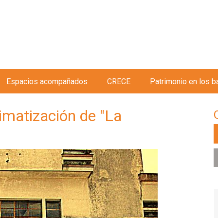
Jump to navigation
Espacios acompañados
CRECE
Patrimonio en los b
limatización de "La