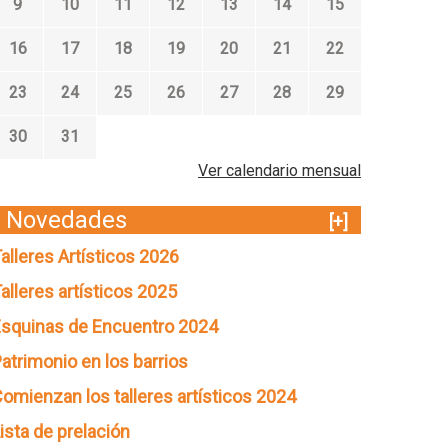
9
10
11
12
13
14
15
16
17
18
19
20
21
22
23
24
25
26
27
28
29
30
31
Ver calendario mensual
Novedades
[+]
alleres Artísticos 2026
alleres artísticos 2025
squinas de Encuentro 2024
atrimonio en los barrios
omienzan los talleres artísticos 2024
ista de prelación