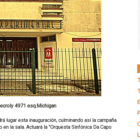
T
T
E
.Decroly 4971 esq.Michigan
P
drá lugar esta inauguración, culminando así la campaña
C
o en la sala. Actuará la "Orquesta Sinfónica Da Capo
L