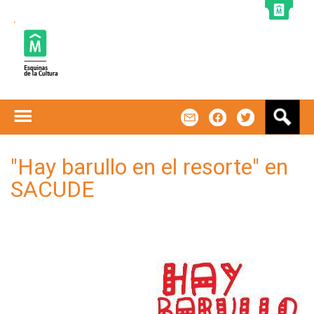
Jump to navigation
B
m
f
t
u
s
c
"Hay barullo en el resorte" en
a
SACUDE
r