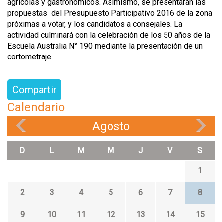
agrícolas y gastronómicos. Asímismo, se presentaran las
propuestas del Presupuesto Participativo 2016 de la zona
próximas a votar, y los candidatos a consejales. La
actividad culminará con la celebración de los 50 años de la
Escuela Australia N° 190 mediante la presentación de un
cortometraje.
Compartir
Calendario
Agosto
«
»
D
L
M
M
J
V
S
1
2
3
4
5
6
7
8
9
10
11
12
13
14
15