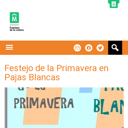
Jump to navigation
B
m
f
t
u
s
c
Festejo de la Primavera en
a
Pajas Blancas
r