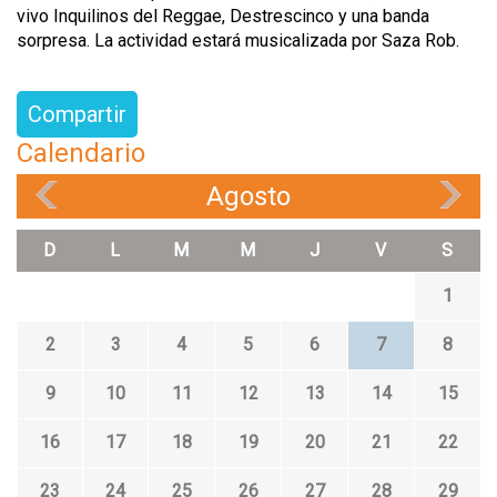
vivo Inquilinos del Reggae, Destrescinco y una banda
sorpresa. La actividad estará musicalizada por Saza Rob.
Compartir
Calendario
Agosto
«
»
D
L
M
M
J
V
S
1
2
3
4
5
6
7
8
9
10
11
12
13
14
15
16
17
18
19
20
21
22
23
24
25
26
27
28
29