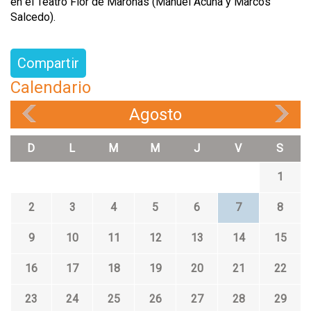
en el Teatro Flor de Maroñas (Manuel Acuña y Marcos
Salcedo).
Compartir
Calendario
Agosto
«
»
D
L
M
M
J
V
S
1
2
3
4
5
6
7
8
9
10
11
12
13
14
15
16
17
18
19
20
21
22
23
24
25
26
27
28
29