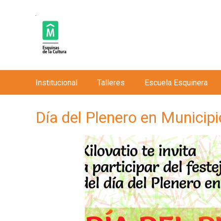
Institucional
Talleres
Escuela Esquinera
M
e
Día del Plenero en Municipi
n
ú
p
r
i
n
c
i