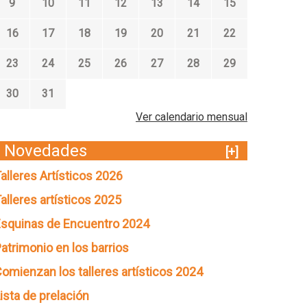
9
10
11
12
13
14
15
16
17
18
19
20
21
22
23
24
25
26
27
28
29
30
31
Ver calendario mensual
Novedades
[+]
alleres Artísticos 2026
alleres artísticos 2025
squinas de Encuentro 2024
atrimonio en los barrios
omienzan los talleres artísticos 2024
ista de prelación