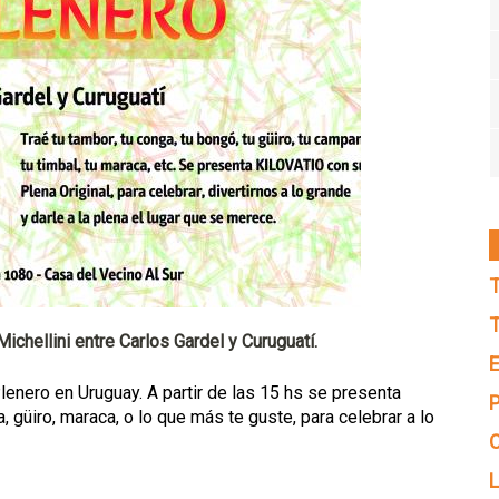
T
T
chellini entre Carlos Gardel y Curuguatí.
E
 Plenero en Uruguay. A partir de las 15 hs se presenta
P
 güiro, maraca, o lo que más te guste, para celebrar a lo
C
L