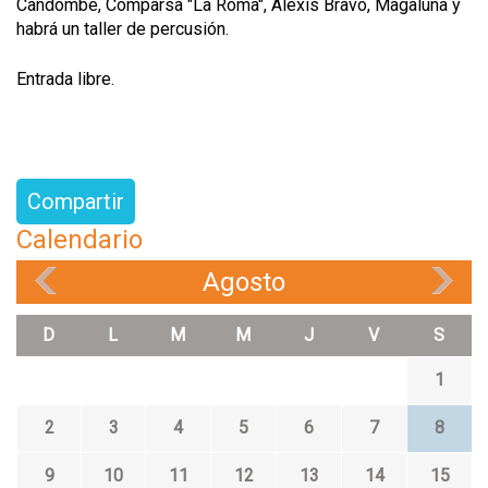
Candombe, Comparsa "La Roma", Alexis Bravo, Magaluna y
habrá un taller de percusión.
Entrada libre.
Compartir
Calendario
Agosto
«
»
D
L
M
M
J
V
S
1
2
3
4
5
6
7
8
9
10
11
12
13
14
15