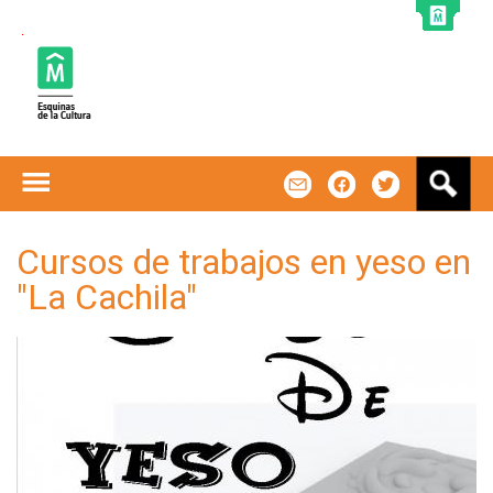
Jump to navigation
B
m
f
t
u
s
c
Cursos de trabajos en yeso en
a
"La Cachila"
r