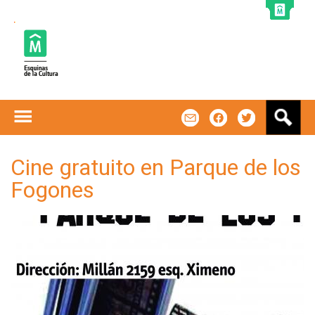
Jump to navigation
B
m
f
t
u
s
c
Cine gratuito en Parque de los
a
Fogones
r