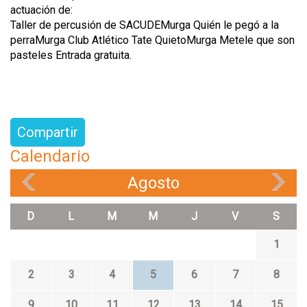
actuación de:
​Taller de percusión de SACUDEMurga Quién le pegó a la
perraMurga Club Atlético Tate QuietoMurga Metele que son
pasteles Entrada gratuita.
Compartir
Calendario
Agosto
«
»
D
L
M
M
J
V
S
1
2
3
4
5
6
7
8
9
10
11
12
13
14
15