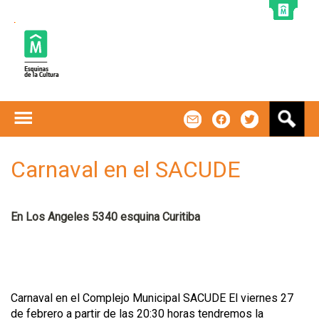
Jump to navigation
B
m
f
t
u
s
c
Carnaval en el SACUDE
a
r
En Los Angeles 5340 esquina Curitiba
​Carnaval en el Complejo Municipal SACUDE El viernes 27
de febrero a partir de las 20:30 horas tendremos la