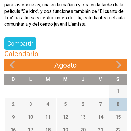
para las escuelas, una en la mañana y otra en la tarde de la
película "Selkirk", y dos funciones también de "El cuarto de
Leo" para liceales, estudiantes de Utu, estudiantes del aula
comunitaria y del centro juvenil L'amista.
Compartir
Calendario
Agosto
«
»
D
L
M
M
J
V
S
1
2
3
4
5
6
7
8
9
10
11
12
13
14
15
16
17
18
19
20
21
22