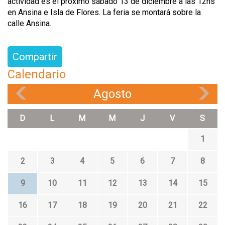
actividad es el próximo sábado 13 de diciembre a las 12hs
en Ansina e Isla de Flores. La feria se montará sobre la
calle Ansina.
Compartir
Calendario
Agosto
«
»
D
L
M
M
J
V
S
1
2
3
4
5
6
7
8
9
10
11
12
13
14
15
16
17
18
19
20
21
22